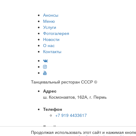
Анонсы
Меню
Услуги
Фотогалерея
Новости
О нас
Контакты
Танцевальный ресторан СССР
©
Адрес
ш. Космонавтов, 162А, г. Пермь
Телефон
+7 919 4433617
E-mail
Продолжая использовать этот сайт и нажимая кноп
info@cccp-perm.ru