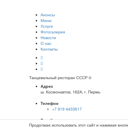
Анонсы
Меню
Услуги
Фотогалерея
Новости
О нас
Контакты
Танцевальный ресторан СССР
©
Адрес
ш. Космонавтов, 162А, г. Пермь
Телефон
+7 919 4433617
E-mail
Продолжая использовать этот сайт и нажимая кноп
info@cccp-perm.ru